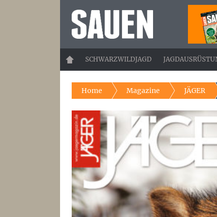
SEKUNDÄRE
NAVIGATION
HAUPT-
SCHWARZWILDJAGD
JAGDAUSRÜSTU
NAVIGATION
Home
Magazine
JÄGER