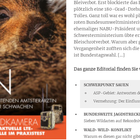
Bleiverbot. Erst blockierte da
plötzlich eine 180-Grad-Drehu
Tolles. Ganz toll war es wohl
roten Bundesumweltministerium
ehemaliger NABU-Präsident und
Schwesterministerium übte erf
Bleischrotverbot. Warum aber 
Vergangenheit zofften sich die 
ist Bundestagswahl. […]
Das ganze Editorial finden Sie
SCHWERPUNKT SAUEN
ASP-Gebiet: Antworten de
Vermehrung: Der Einflus
BUNDESWEITE JAGDSTRECK
Sieben Wildarten auf Rekordn
WALD-WILD-KONFLIKT
Warum es diesen gar nicht gib