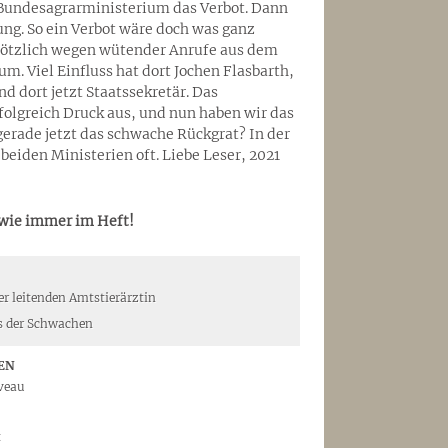
s Bundesagrarministerium das Verbot. Dann
ng. So ein Verbot wäre doch was ganz
 plötzlich wegen wütender Anrufe aus dem
. Viel Einfluss hat dort Jochen Flasbarth,
 dort jetzt Staatssekretär. Das
olgreich Druck aus, und nun haben wir das
gerade jetzt das schwache Rückgrat? In der
beiden Ministerien oft. Liebe Leser, 2021
 wie immer im Heft!
r leitenden Amtstierärztin
s der Schwachen
EN
iveau
t