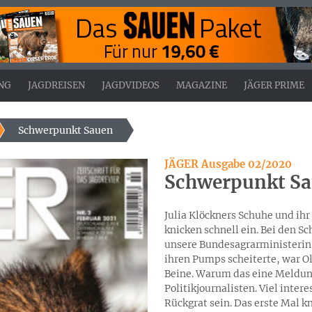
NG
JAGDREISEN
JAGDVIDEOS
MAGAZINE
JÄGER PRIME
Schwerpunkt Sauen
JÄGER Ausgabe 02/2020
Schwerpunkt S
Julia Klöckners Schuhe und ih
knicken schnell ein. Bei den Sc
unsere Bundesagrarministerin 
ihren Pumps scheiterte, war Ola
Beine. Warum das eine Meldung 
Politikjournalisten. Viel intere
Rückgrat sein. Das erste Mal k