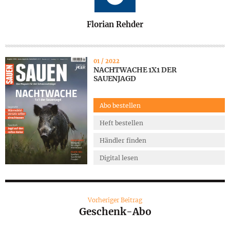
A
Florian Rehder
U
T
O
01 / 2022
NACHTWACHE 1X1 DER
R
SAUENJAGD
Abo bestellen
Heft bestellen
Händler finden
Digital lesen
Vorheriger Beitrag
Geschenk-Abo