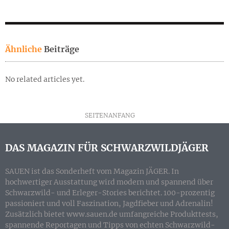
Ähnliche
Beiträge
No related articles yet.
SEITENANFANG
DAS MAGAZIN FÜR SCHWARZWILDJÄGER
SAUEN ist das Sonderheft vom Magazin JÄGER. In
hochwertiger Ausstattung wird modern und spannend über
Schwarzwild- und Erleger-Stories berichtet. 100-prozentig
passioniert und voll Faszination, Jagdfieber und Adrenalin!
Zusätzlich bietet www.sauen.de umfangreiche Produkttests,
spannende Reportagen und Tipps von echten Schwarzwild-