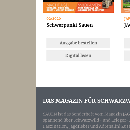
02/2020
JA
Schwerpunkt Sauen
JÄ
Ausgabe bestellen
Digital lesen
DAS MAGAZIN FÜR SCHWARZW
SAUEN ist das Sonderheft vom Magazin JÄG
spannend über Schwarzwild- und Erleger-Sto
Faszination, Jagdfieber und Adrenalin! Zu