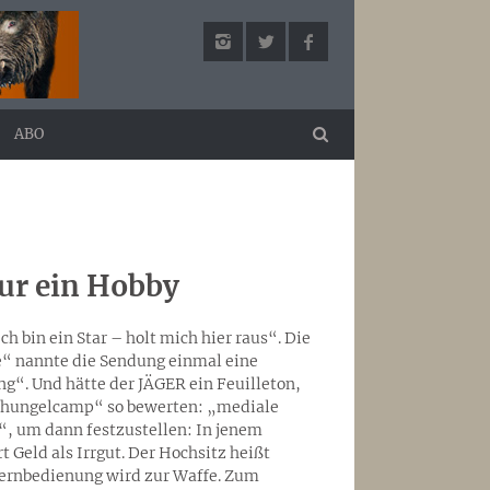
ABO
nur ein Hobby
ch bin ein Star – holt mich hier raus“. Die
e“ nannte die Sendung einmal eine
g“. Und hätte der JÄGER ein Feuilleton,
schungelcamp“ so bewerten: „mediale
, um dann festzustellen: In jenem
 Geld als Irrgut. Der Hochsitz heißt
Fernbedienung wird zur Waffe. Zum