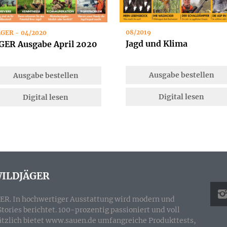
08/2019
EGER - 04/2020
Jagd und Klima
GER Ausgabe April 2020
Ausgabe bestellen
Ausgabe bestellen
Digital lesen
Digital lesen
ILDJÄGER
ER. In hochwertiger Ausstattung wird modern und
ries berichtet. 100-prozentig passioniert und voll
sätzlich bietet www.sauen.de umfangreiche Produkttests,