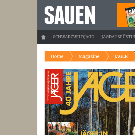
SEKUNDÄRE
NAVIGATION
HAUPT-
SCHWARZWILDJAGD
JAGDAUSRÜSTU
NAVIGATION
Home
Magazine
JÄGER