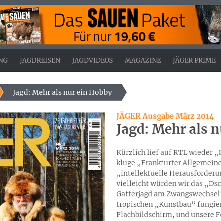
NG
JAGDREISEN
JAGDVIDEOS
MAGAZINE
JÄGER PRIME
Jagd: Mehr als nur ein Hobby
JÄGER Ausgabe März 2014
Jagd: Mehr als 
Kürzlich lief auf RTL wieder „I
kluge „Frankfurter Allgemein
„intellektuelle Herausforderun
vielleicht würden wir das „D
Gatterjagd am Zwangswechsel“
tropischen „Kunstbau“ fungiert
Flachbildschirm, und unsere 