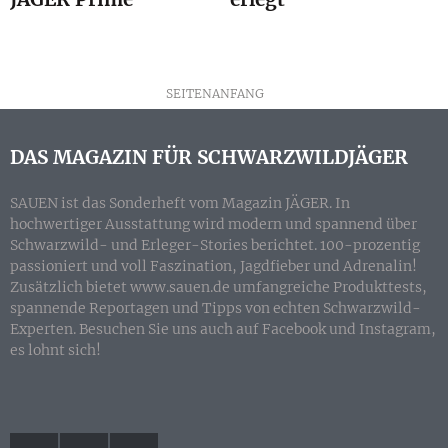
SEITENANFANG
DAS MAGAZIN FÜR SCHWARZWILDJÄGER
SAUEN ist das Sonderheft vom Magazin JÄGER. In
hochwertiger Ausstattung wird modern und spannend über
Schwarzwild- und Erleger-Stories berichtet. 100-prozentig
passioniert und voll Faszination, Jagdfieber und Adrenalin!
Zusätzlich bietet www.sauen.de umfangreiche Produkttests,
spannende Reportagen und Tipps von echten Schwarzwild-
Experten. Besuchen Sie uns auch auf Facebook und Instagram,
es lohnt sich!