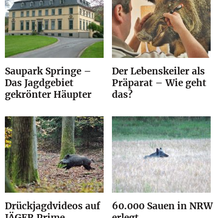
Saupark Springe –
Der Lebenskeiler als
Das Jagdgebiet
Präparat – Wie geht
gekrönter Häupter
das?
Drückjagdvideos auf
60.000 Sauen in NRW
JÄGER Prime
erlegt