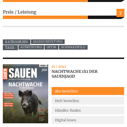
Preis / Leistung
7
JAGDAUSRÜSTUNG
KATEGORIEN
AUSRÜSTUNG
OPTIK
SCHWARZWILD
TAGS:
01 / 2022
NACHTWACHE 1X1 DER
SAUENJAGD
Abo bestellen
Heft bestellen
Händler finden
Digital lesen