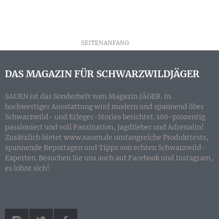
SEITENANFANG
DAS MAGAZIN FÜR SCHWARZWILDJÄGER
SAUEN ist das Sonderheft vom Magazin JÄGER. In
hochwertiger Ausstattung wird modern und spannend über
Schwarzwild- und Erleger-Stories berichtet. 100-prozentig
passioniert und voll Faszination, Jagdfieber und Adrenalin!
Zusätzlich bietet www.sauen.de umfangreiche Produkttests,
spannende Reportagen und Tipps von echten Schwarzwild-
Experten. Besuchen Sie uns auch auf Facebook und Instagram,
es lohnt sich!