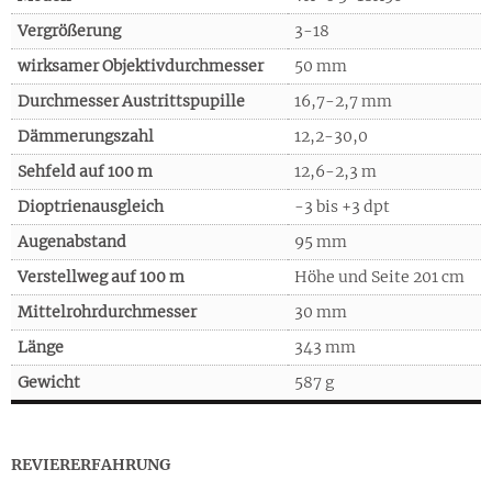
Vergrößerung
3-18
wirksamer Objektivdurchmesser
50 mm
Durchmesser Austrittspupille
16,7-2,7 mm
Dämmerungszahl
12,2-30,0
Sehfeld auf 100 m
12,6-2,3 m
Dioptrienausgleich
-3 bis +3 dpt
Augenabstand
95 mm
Verstellweg auf 100 m
Höhe und Seite 201 cm
Mittelrohrdurchmesser
30 mm
Länge
343 mm
Gewicht
587 g
REVIERERFAHRUNG