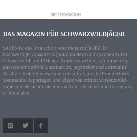
SEITENANFANG
DAS MAGAZIN FÜR SCHWARZWILDJÄGER
SAUEN ist das Sonderheft vom Magazin JÄGER. In
hochwertiger Ausstattung wird modern und spannend über
Schwarzwild- und Erleger-Stories berichtet. 100-prozentig
passioniert und voll Faszination, Jagdfieber und Adrenalin!
Zusätzlich bietet www.sauen.de umfangreiche Produkttests,
spannende Reportagen und Tipps von echten Schwarzwild-
Experten. Besuchen Sie uns auch auf Facebook und Instagram,
es lohnt sich!