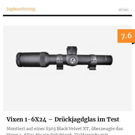
Jagdausrüstung
28 Juni
7.6
Vixen 1-6X24 – Drückjagdglas im Test
Montiert auf einer S303 Black Velvet XT, überzeugte das
Vixen 1-6X24 für ein Drückjagd-Zielfernrohr mit