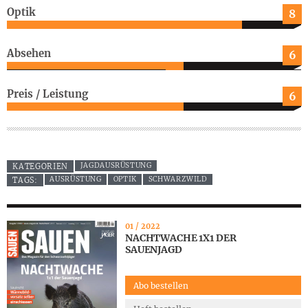
Optik
8
Absehen
6
Preis / Leistung
6
JAGDAUSRÜSTUNG
KATEGORIEN
AUSRÜSTUNG
OPTIK
SCHWARZWILD
TAGS:
01 / 2022
NACHTWACHE 1X1 DER
SAUENJAGD
Abo bestellen