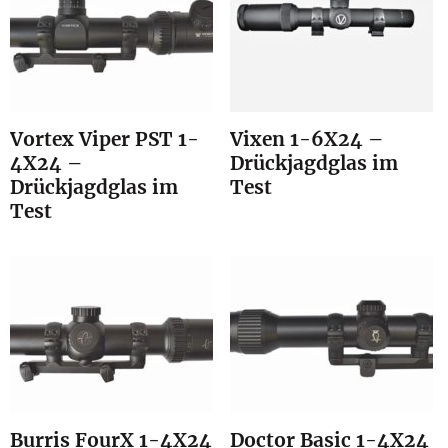
Vortex Viper PST 1-
Vixen 1-6X24 –
4X24 –
Drückjagdglas im
Drückjagdglas im
Test
Test
Burris FourX 1-4X24
Doctor Basic 1-4X24