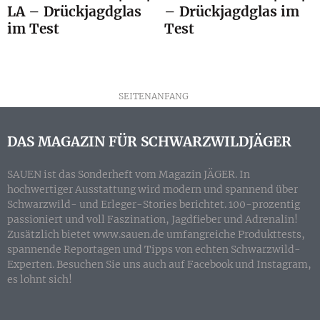
LA – Drückjagdglas
– Drückjagdglas im
im Test
Test
SEITENANFANG
DAS MAGAZIN FÜR SCHWARZWILDJÄGER
SAUEN ist das Sonderheft vom Magazin JÄGER. In
hochwertiger Ausstattung wird modern und spannend über
Schwarzwild- und Erleger-Stories berichtet. 100-prozentig
passioniert und voll Faszination, Jagdfieber und Adrenalin!
Zusätzlich bietet www.sauen.de umfangreiche Produkttests,
spannende Reportagen und Tipps von echten Schwarzwild-
Experten. Besuchen Sie uns auch auf Facebook und Instagram,
es lohnt sich!