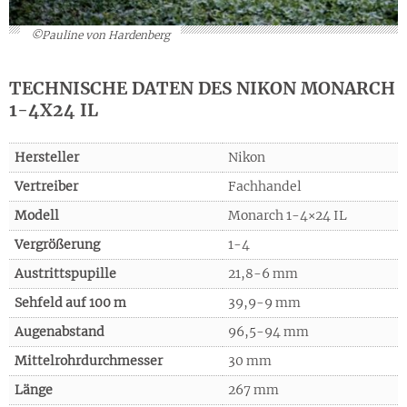
©Pauline von Hardenberg
TECHNISCHE DATEN DES NIKON MONARCH
1-4X24 IL
Hersteller
Nikon
Vertreiber
Fachhandel
Modell
Monarch 1-4×24 IL
Vergrößerung
1-4
Austrittspupille
21,8-6 mm
Sehfeld auf 100 m
39,9-9 mm
Augenabstand
96,5-94 mm
Mittelrohrdurchmesser
30 mm
Länge
267 mm